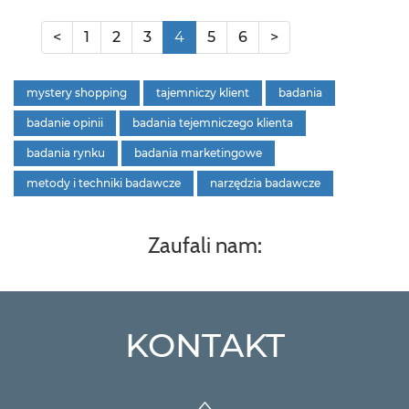
<
1
2
3
4
5
6
>
mystery shopping
tajemniczy klient
badania
badanie opinii
badania tejemniczego klienta
badania rynku
badania marketingowe
metody i techniki badawcze
narzędzia badawcze
Zaufali nam:
KONTAKT