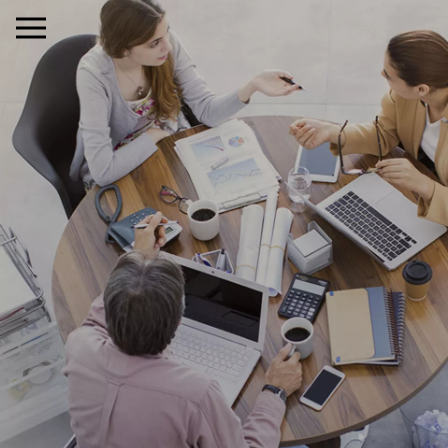
×
MENU