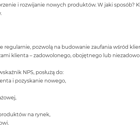
orzenie i rozwijanie nowych produktów. W jaki sposób? K
.
ne regularnie, pozwolą na budowanie zaufania wśród kli
zami klienta – zadowolonego, obojętnego lub niezadowol
skaźnik NPS, posłużą do:
enta i pozyskanie nowego,
ażowej,
produktów na rynek,
owi.