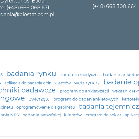
Dyrektor ds. Badań
(+48) 668 300 664
tel:
(+48) 666 068 671
dania@biostat.com.pl
badania rynku
badanie ankiet
PS
kartoteka medyczna
badanie o
weterynarz
S
aplikacja do badania opinii klientów
echniki badawcze
program do ankietyzacji
wskaźnik N
tingowe
zwierzęta
program do badań ankietowych
kartotek
badania tejemnicz
abinetu
oprogramowanie dla gabinetu
badania satysfakcji klientów
ania NPS
program do ankiet
aplikac