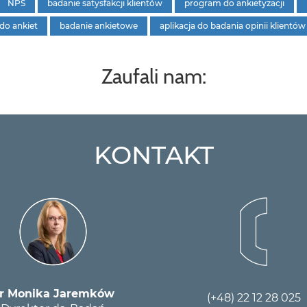
NPS
badanie satysfakcji klientów
program do ankietyzacji
do ankiet
badanie ankietowe
aplikacja do badania opinii klientów
Zaufali nam:
KONTAKT
r Monika Jaremków
(+48) 22 12 28 025