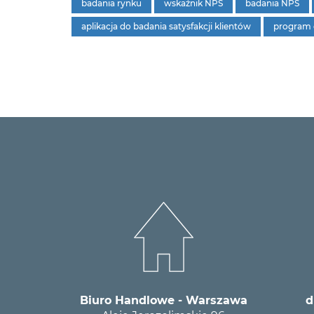
badania rynku
wskaźnik NPS
badania NPS
aplikacja do badania satysfakcji klientów
program 
Biuro Handlowe - Warszawa
d