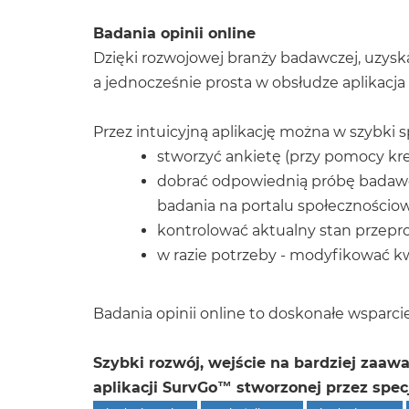
Badania opinii online
Dzięki rozwojowej branży badawczej, uzysk
a jednocześnie prosta w obsłudze aplikac
Przez intuicyjną aplikację można w szybki 
stworzyć ankietę (przy pomocy kre
dobrać odpowiednią próbę badawcz
badania na portalu społecznościo
kontrolować aktualny stan przeprow
w razie potrzeby - modyfikować kw
Badania opinii online to doskonałe wsparc
Szybki rozwój, wejście na bardziej zaaw
aplikacji SurvGo™ stworzonej przez spec