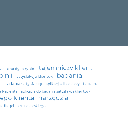
tajemniczy klient
owe
analityka rynku
pinii
badania
satysfakcja klientów
badania satysfakcji
badania
PS
aplikacja dla lekarzy
a Pacjenta
aplikacja do badania satysfakcji klientów
narzędzia
ego klienta
ja dla gabinetu lekarskiego