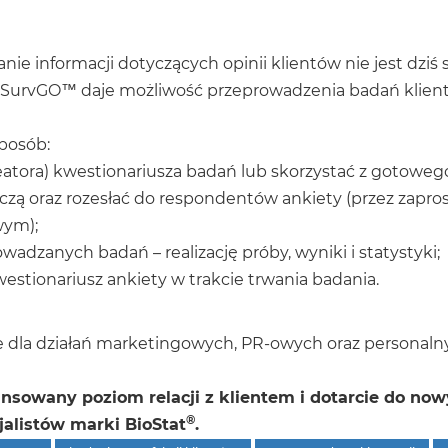
anie informacji dotyczących opinii klientów nie jest d
ja SurvGO™ daje możliwość przeprowadzenia badań klie
sposób:
atora) kwestionariusza badań lub skorzystać z gotoweg
ą oraz rozesłać do respondentów ankiety (przez zaprosz
wym);
adzanych badań – realizację próby, wyniki i statystyki;
estionariusz ankiety w trakcie trwania badania.
ie dla działań marketingowych, PR-owych oraz personaln
ansowany poziom relacji z klientem i dotarcie do no
®
jalistów marki BioStat
.