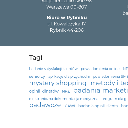
Aleje Jerozolimskie 96
Warszawa 00-807
ba
Biuro w Rybniku
ul. Kowalczyka 17
Rybnik 44-206
Tagi
badanie satysfakcji klientów
powiadomienia online
N
seniorzy
aplikacje dla przychodni
powiadomienia SM
mystery shopping
metody i t
badania marke
opinii klinetów
NPs,
elektroniczna dokumentacja medyczna
program dla g
badawcze
CAWI
badania opinii klienta
bad