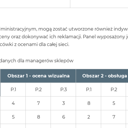
ministracyjnym, mogą zostać utworzone również indyw
eny oraz dokonywać ich reklamacji. Panel wyposażony
ówki z ocenami dla całej sieci.
 danych dla managerów sklepów
Obszar 1 - ocena wizualna
Obszar 2 - obsługa
P.1
P.2
P.3
P.1
P.2
4
7
3
8
5
5
8
6
2
7