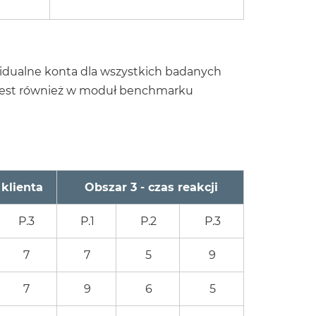
idualne konta dla wszystkich badanych
 jest również w moduł benchmarku
 klienta
Obszar 3 - czas reakcji
P.3
P.1
P.2
P.3
7
7
5
9
7
9
6
5