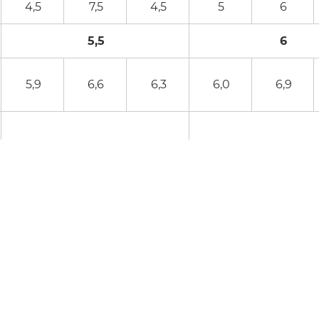
4,5
7,5
4,5
5
6
5,5
6
5,9
6,6
6,3
6,0
6,9
6,3
6,7
Zaufali nam: