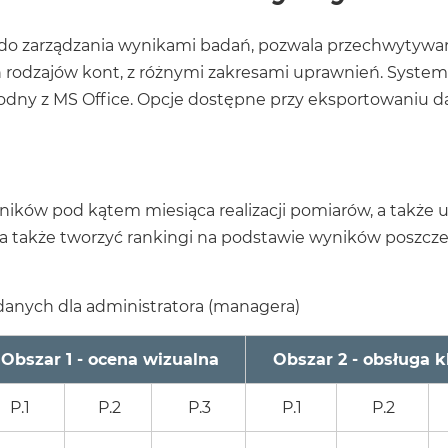
do zarządzania wynikami badań, pozwala przechwytywan
 rodzajów kont, z różnymi zakresami uprawnień. System
godny z MS Office. Opcje dostępne przy eksportowaniu d
yników pod kątem miesiąca realizacji pomiarów, a także
a także tworzyć rankingi na podstawie wyników poszcz
anych dla administratora (managera)
Obszar 1 - ocena wizualna
Obszar 2 - obsługa k
P.1
P.2
P.3
P.1
P.2