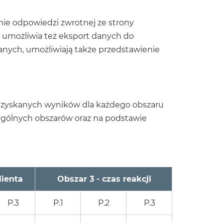
ie odpowiedzi zwrotnej ze strony
 umożliwia też eksport danych do
anych, umożliwiają także przedstawienie
 uzyskanych wyników dla każdego obszaru
ególnych obszarów oraz na podstawie
lienta
Obszar 3 - czas reakcji
P.3
P.1
P.2
P.3