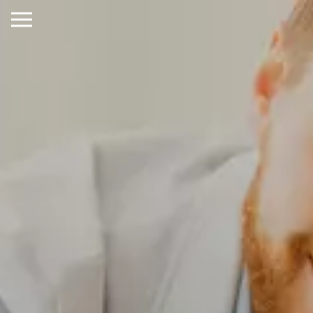
×
MENU